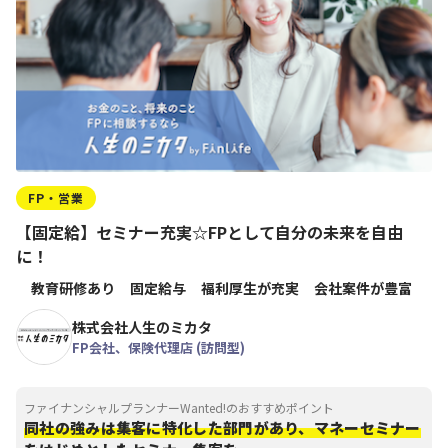
FP・営業
【固定給】セミナー充実☆FPとして自分の未来を自由
に！
教育研修あり
固定給与
福利厚生が充実
会社案件が豊富
株式会社人生のミカタ
FP会社、保険代理店 (訪問型)
ファイナンシャルプランナーWanted!のおすすめポイント
同社の強みは集客に特化した部門があり、マネーセミナー