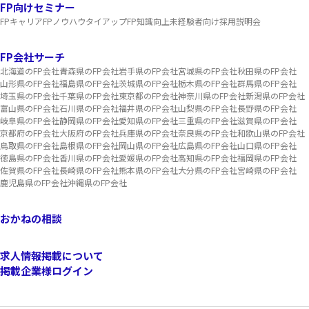
FP向けセミナー
FPキャリア
FPノウハウ
タイアップ
FP知識向上
未経験者向け
採用説明会
FP会社サーチ
北海道のFP会社
青森県のFP会社
岩手県のFP会社
宮城県のFP会社
秋田県のFP会社
山形県のFP会社
福島県のFP会社
茨城県のFP会社
栃木県のFP会社
群馬県のFP会社
埼玉県のFP会社
千葉県のFP会社
東京都のFP会社
神奈川県のFP会社
新潟県のFP会社
富山県のFP会社
石川県のFP会社
福井県のFP会社
山梨県のFP会社
長野県のFP会社
岐阜県のFP会社
静岡県のFP会社
愛知県のFP会社
三重県のFP会社
滋賀県のFP会社
京都府のFP会社
大阪府のFP会社
兵庫県のFP会社
奈良県のFP会社
和歌山県のFP会社
鳥取県のFP会社
島根県のFP会社
岡山県のFP会社
広島県のFP会社
山口県のFP会社
徳島県のFP会社
香川県のFP会社
愛媛県のFP会社
高知県のFP会社
福岡県のFP会社
佐賀県のFP会社
長崎県のFP会社
熊本県のFP会社
大分県のFP会社
宮崎県のFP会社
鹿児島県のFP会社
沖縄県のFP会社
おかねの相談
求人情報掲載について
掲載企業様ログイン