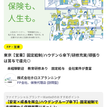
FP・営業
東京【営業】固定給制/ハウデンＧ傘下/研修充実/頑張り
は賞与で還元◎
未経験歓迎
教育研修あり
固定給与
会社案件が豊富
株式会社ホロスプランニング
FP会社、保険代理店 (訪問型)
ファイナンシャルプランナーWanted!のおすすめポイント
【安定×成長を両立/ハウデングループ傘下】固定給制で
未経験から保険営業にチャレン...