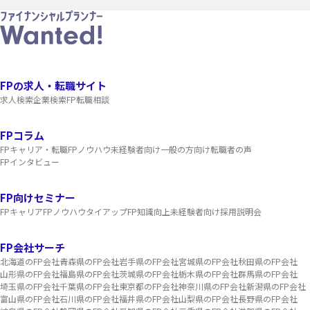
FPの求人・転職サイト
求人検索
企業検索
FP転職相談
FPコラム
FPキャリア・転職
FPノウハウ
未経験者向け
一般の方向け
転職者の声
FPインタビュー
FP向けセミナー
FPキャリア
FPノウハウ
タイアップ
FP知識向上
未経験者向け
採用説明会
FP会社サーチ
北海道のFP会社
青森県のFP会社
岩手県のFP会社
宮城県のFP会社
秋田県のFP会社
山形県のFP会社
福島県のFP会社
茨城県のFP会社
栃木県のFP会社
群馬県のFP会社
埼玉県のFP会社
千葉県のFP会社
東京都のFP会社
神奈川県のFP会社
新潟県のFP会社
富山県のFP会社
石川県のFP会社
福井県のFP会社
山梨県のFP会社
長野県のFP会社