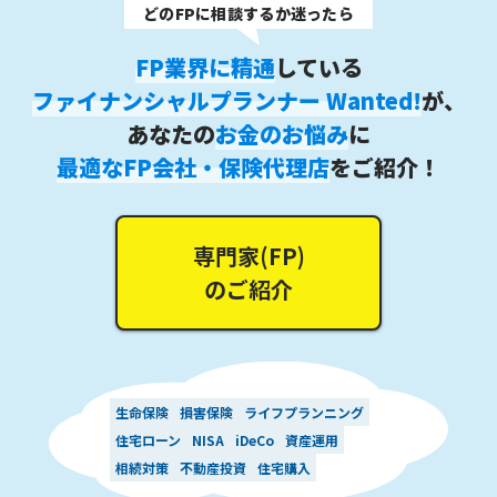
どのFPに相談するか迷ったら
FP業界に精通
している
ファイナンシャルプランナー Wanted!
が、
あなたの
お金のお悩み
に
最適なFP会社・保険代理店
をご紹介！
専門家(FP)
のご紹介
生命保険
損害保険
ライフプランニング
住宅ローン
NISA
iDeCo
資産運用
相続対策
不動産投資
住宅購入