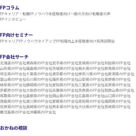
FPコラム
FPキャリア・転職
FPノウハウ
未経験者向け
一般の方向け
転職者の声
FPインタビュー
FP向けセミナー
FPキャリア
FPノウハウ
タイアップ
FP知識向上
未経験者向け
採用説明会
FP会社サーチ
北海道のFP会社
青森県のFP会社
岩手県のFP会社
宮城県のFP会社
秋田県のFP会社
山形県のFP会社
福島県のFP会社
茨城県のFP会社
栃木県のFP会社
群馬県のFP会社
埼玉県のFP会社
千葉県のFP会社
東京都のFP会社
神奈川県のFP会社
新潟県のFP会社
富山県のFP会社
石川県のFP会社
福井県のFP会社
山梨県のFP会社
長野県のFP会社
岐阜県のFP会社
静岡県のFP会社
愛知県のFP会社
三重県のFP会社
滋賀県のFP会社
京都府のFP会社
大阪府のFP会社
兵庫県のFP会社
奈良県のFP会社
和歌山県のFP会社
鳥取県のFP会社
島根県のFP会社
岡山県のFP会社
広島県のFP会社
山口県のFP会社
徳島県のFP会社
香川県のFP会社
愛媛県のFP会社
高知県のFP会社
福岡県のFP会社
佐賀県のFP会社
長崎県のFP会社
熊本県のFP会社
大分県のFP会社
宮崎県のFP会社
鹿児島県のFP会社
沖縄県のFP会社
おかねの相談