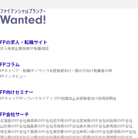
FPの求人・転職サイト
求人検索
企業検索
FP転職相談
FPコラム
FPキャリア・転職
FPノウハウ
未経験者向け
一般の方向け
転職者の声
FPインタビュー
FP向けセミナー
FPキャリア
FPノウハウ
タイアップ
FP知識向上
未経験者向け
採用説明会
FP会社サーチ
北海道のFP会社
青森県のFP会社
岩手県のFP会社
宮城県のFP会社
秋田県のFP会社
山形県のFP会社
福島県のFP会社
茨城県のFP会社
栃木県のFP会社
群馬県のFP会社
埼玉県のFP会社
千葉県のFP会社
東京都のFP会社
神奈川県のFP会社
新潟県のFP会社
富山県のFP会社
石川県のFP会社
福井県のFP会社
山梨県のFP会社
長野県のFP会社