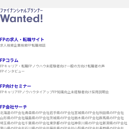
FPの求人・転職サイト
求人検索
企業検索
FP転職相談
FPコラム
FPキャリア・転職
FPノウハウ
未経験者向け
一般の方向け
転職者の声
FPインタビュー
FP向けセミナー
FPキャリア
FPノウハウ
タイアップ
FP知識向上
未経験者向け
採用説明会
FP会社サーチ
北海道のFP会社
青森県のFP会社
岩手県のFP会社
宮城県のFP会社
秋田県のFP会社
山形県のFP会社
福島県のFP会社
茨城県のFP会社
栃木県のFP会社
群馬県のFP会社
埼玉県のFP会社
千葉県のFP会社
東京都のFP会社
神奈川県のFP会社
新潟県のFP会社
富山県のFP会社
石川県のFP会社
福井県のFP会社
山梨県のFP会社
長野県のFP会社