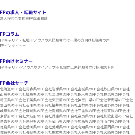
FPの求人・転職サイト
求人検索
企業検索
FP転職相談
FPコラム
FPキャリア・転職
FPノウハウ
未経験者向け
一般の方向け
転職者の声
FPインタビュー
FP向けセミナー
FPキャリア
FPノウハウ
タイアップ
FP知識向上
未経験者向け
採用説明会
FP会社サーチ
北海道のFP会社
青森県のFP会社
岩手県のFP会社
宮城県のFP会社
秋田県のFP会社
山形県のFP会社
福島県のFP会社
茨城県のFP会社
栃木県のFP会社
群馬県のFP会社
埼玉県のFP会社
千葉県のFP会社
東京都のFP会社
神奈川県のFP会社
新潟県のFP会社
富山県のFP会社
石川県のFP会社
福井県のFP会社
山梨県のFP会社
長野県のFP会社
岐阜県のFP会社
静岡県のFP会社
愛知県のFP会社
三重県のFP会社
滋賀県のFP会社
京都府のFP会社
大阪府のFP会社
兵庫県のFP会社
奈良県のFP会社
和歌山県のFP会社
鳥取県のFP会社
島根県のFP会社
岡山県のFP会社
広島県のFP会社
山口県のFP会社
徳島県のFP会社
香川県のFP会社
愛媛県のFP会社
高知県のFP会社
福岡県のFP会社
佐賀県のFP会社
長崎県のFP会社
熊本県のFP会社
大分県のFP会社
宮崎県のFP会社