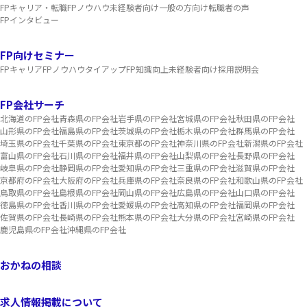
FPキャリア・転職
FPノウハウ
未経験者向け
一般の方向け
転職者の声
FPインタビュー
FP向けセミナー
FPキャリア
FPノウハウ
タイアップ
FP知識向上
未経験者向け
採用説明会
FP会社サーチ
北海道のFP会社
青森県のFP会社
岩手県のFP会社
宮城県のFP会社
秋田県のFP会社
山形県のFP会社
福島県のFP会社
茨城県のFP会社
栃木県のFP会社
群馬県のFP会社
埼玉県のFP会社
千葉県のFP会社
東京都のFP会社
神奈川県のFP会社
新潟県のFP会社
富山県のFP会社
石川県のFP会社
福井県のFP会社
山梨県のFP会社
長野県のFP会社
岐阜県のFP会社
静岡県のFP会社
愛知県のFP会社
三重県のFP会社
滋賀県のFP会社
京都府のFP会社
大阪府のFP会社
兵庫県のFP会社
奈良県のFP会社
和歌山県のFP会社
鳥取県のFP会社
島根県のFP会社
岡山県のFP会社
広島県のFP会社
山口県のFP会社
徳島県のFP会社
香川県のFP会社
愛媛県のFP会社
高知県のFP会社
福岡県のFP会社
佐賀県のFP会社
長崎県のFP会社
熊本県のFP会社
大分県のFP会社
宮崎県のFP会社
鹿児島県のFP会社
沖縄県のFP会社
おかねの相談
求人情報掲載について