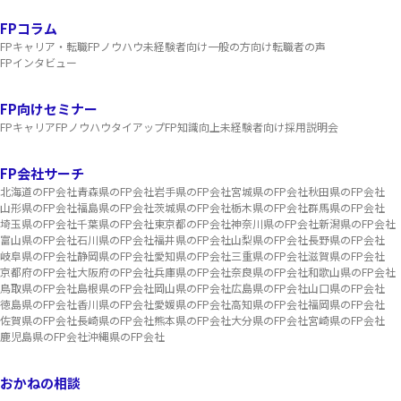
FPコラム
FPキャリア・転職
FPノウハウ
未経験者向け
一般の方向け
転職者の声
FPインタビュー
FP向けセミナー
FPキャリア
FPノウハウ
タイアップ
FP知識向上
未経験者向け
採用説明会
FP会社サーチ
北海道のFP会社
青森県のFP会社
岩手県のFP会社
宮城県のFP会社
秋田県のFP会社
山形県のFP会社
福島県のFP会社
茨城県のFP会社
栃木県のFP会社
群馬県のFP会社
埼玉県のFP会社
千葉県のFP会社
東京都のFP会社
神奈川県のFP会社
新潟県のFP会社
富山県のFP会社
石川県のFP会社
福井県のFP会社
山梨県のFP会社
長野県のFP会社
岐阜県のFP会社
静岡県のFP会社
愛知県のFP会社
三重県のFP会社
滋賀県のFP会社
京都府のFP会社
大阪府のFP会社
兵庫県のFP会社
奈良県のFP会社
和歌山県のFP会社
鳥取県のFP会社
島根県のFP会社
岡山県のFP会社
広島県のFP会社
山口県のFP会社
徳島県のFP会社
香川県のFP会社
愛媛県のFP会社
高知県のFP会社
福岡県のFP会社
佐賀県のFP会社
長崎県のFP会社
熊本県のFP会社
大分県のFP会社
宮崎県のFP会社
鹿児島県のFP会社
沖縄県のFP会社
おかねの相談