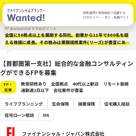
資産運用や保険相談で活躍する
FPのセミナー・求人・転職サイト
FP Wanted!のおすすめポイント
全国に50拠点以上を展開する同社。創業から11年で800名を超
える規模に成長。その強みは業務提携案件(リーズ)が豊富にある
こと、IFAや住宅ローンも含め幅広い提案が可能なこと。業務提
携案件でしっかり成果を残す教育システムや、FPとしての成長
【首都圏第一支社】総合的な金融コンサルティン
をサポートする仕組みが整えられています。カジュアル面談から
グができるFPを募集
話を聞いてみることも可能です。
教育研修あり
全国拠点
40代以上歓迎
リモート勤務
FP・
営業
通勤週2日以下
会社案件が豊富
ライフプランニング
生命保険
損害保険
住宅購入相談
住宅ローン相談
IFA
ファイナンシャル・ジャパン株式会社