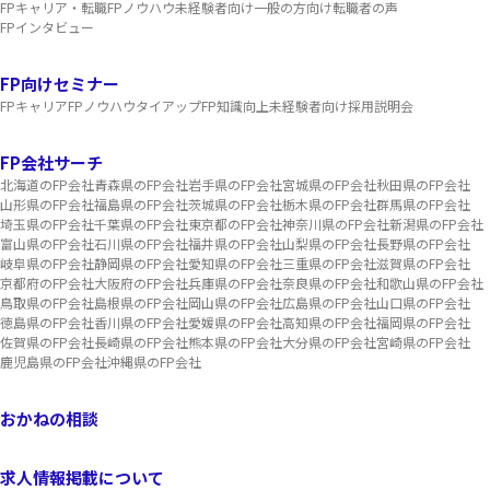
FPキャリア・転職
FPノウハウ
未経験者向け
一般の方向け
転職者の声
FPインタビュー
FP向けセミナー
FPキャリア
FPノウハウ
タイアップ
FP知識向上
未経験者向け
採用説明会
FP会社サーチ
北海道のFP会社
青森県のFP会社
岩手県のFP会社
宮城県のFP会社
秋田県のFP会社
山形県のFP会社
福島県のFP会社
茨城県のFP会社
栃木県のFP会社
群馬県のFP会社
埼玉県のFP会社
千葉県のFP会社
東京都のFP会社
神奈川県のFP会社
新潟県のFP会社
富山県のFP会社
石川県のFP会社
福井県のFP会社
山梨県のFP会社
長野県のFP会社
岐阜県のFP会社
静岡県のFP会社
愛知県のFP会社
三重県のFP会社
滋賀県のFP会社
京都府のFP会社
大阪府のFP会社
兵庫県のFP会社
奈良県のFP会社
和歌山県のFP会社
鳥取県のFP会社
島根県のFP会社
岡山県のFP会社
広島県のFP会社
山口県のFP会社
徳島県のFP会社
香川県のFP会社
愛媛県のFP会社
高知県のFP会社
福岡県のFP会社
佐賀県のFP会社
長崎県のFP会社
熊本県のFP会社
大分県のFP会社
宮崎県のFP会社
鹿児島県のFP会社
沖縄県のFP会社
おかねの相談
求人情報掲載について