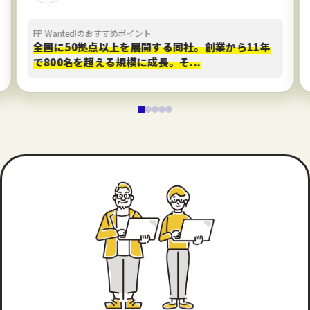
FP Wanted!のおすすめポイント
全国に50拠点以上を展開する同社。創業から11年
で800名を超える規模に成長。そ...