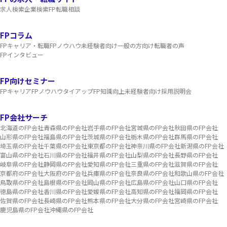
求人検索
企業検索
FP転職相談
FPコラム
FPキャリア・転職
FPノウハウ
未経験者向け
一般の方向け
転職者の声
FPインタビュー
FP向けセミナー
FPキャリア
FPノウハウ
タイアップ
FP知識向上
未経験者向け
採用説明会
FP会社サーチ
北海道のFP会社
青森県のFP会社
岩手県のFP会社
宮城県のFP会社
秋田県のFP会社
山形県のFP会社
福島県のFP会社
茨城県のFP会社
栃木県のFP会社
群馬県のFP会社
埼玉県のFP会社
千葉県のFP会社
東京都のFP会社
神奈川県のFP会社
新潟県のFP会社
富山県のFP会社
石川県のFP会社
福井県のFP会社
山梨県のFP会社
長野県のFP会社
岐阜県のFP会社
静岡県のFP会社
愛知県のFP会社
三重県のFP会社
滋賀県のFP会社
京都府のFP会社
大阪府のFP会社
兵庫県のFP会社
奈良県のFP会社
和歌山県のFP会社
鳥取県のFP会社
島根県のFP会社
岡山県のFP会社
広島県のFP会社
山口県のFP会社
徳島県のFP会社
香川県のFP会社
愛媛県のFP会社
高知県のFP会社
福岡県のFP会社
佐賀県のFP会社
長崎県のFP会社
熊本県のFP会社
大分県のFP会社
宮崎県のFP会社
鹿児島県のFP会社
沖縄県のFP会社